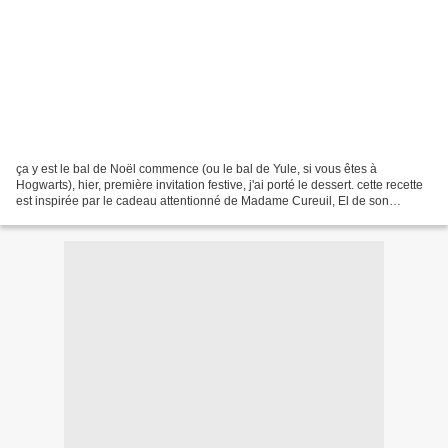
ça y est le bal de Noël commence (ou le bal de Yule, si vous êtes à
Hogwarts), hier, première invitation festive, j'ai porté le dessert. cette recette
est inspirée par le cadeau attentionné de Madame Cureuil, El de son
prénom ^^, qui se reconnaîtra ♥...