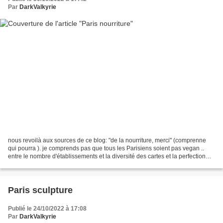
Par
DarkValkyrie
nous revoilà aux sources de ce blog: "de la nourriture, merci" (comprenne
qui pourra ). je comprends pas que tous les Parisiens soient pas vegan ..
entre le nombre d'établissements et la diversité des cartes et la perfection
des plats... y a pas d'excuses!!...
Paris sculpture
Publié le 24/10/2022 à 17:08
Par
DarkValkyrie