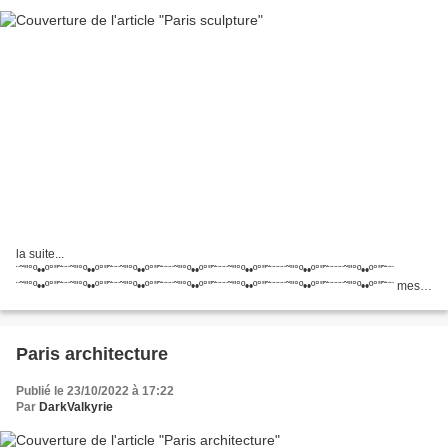
la suite...
¨˜"°º••º°"˜¨¨˜"°º••º°"˜¨¨˜"°º••º°"˜¨¨¨˜"°º••º°"˜¨¨¨˜"°º••º°"˜¨¨¨¨˜"°º••º°"˜¨¨¨¨˜"°º••º°"˜¨¨
¨˜"°º••º°"˜¨¨˜"°º••º°"˜¨¨˜"°º••º°"˜¨¨¨˜"°º••º°"˜¨¨¨˜"°º••º°"˜¨¨¨¨˜"°º••º°"˜¨¨¨¨˜"°º••º°"˜¨¨ mes
Dieux!!
¨˜"°º••º°"˜¨¨˜"°º••º°"˜¨¨˜"°º••º°"˜¨¨¨˜"°º••º°"˜¨¨¨˜"°º••º°"˜¨¨¨¨˜"°º••º°"˜¨¨¨¨˜"°º••º°"˜¨¨...
Paris architecture
Publié le 23/10/2022 à 17:22
Par
DarkValkyrie