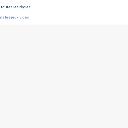
 toutes les règles
s les jeux vidéo
us choquant de Rockstar ? - Le scandale BULLY
e plus moche de Steam
du RÊVE tourne au CAUCHEMAR
pendant 8 heures
it… à tort
umiliés par un jeu vidéo
ire - Final Fantasy 8
ti un empire - Age of Empires
story DOFUS
tard, il crée l'un des pires jeux de tous les temps, MindsEye.