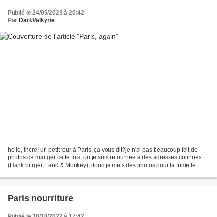
Publié le 24/05/2023 à 20:42
Par
DarkValkyrie
hello, there! un petit tour à Paris, ça vous dit?je n'ai pas beaucoup fait de
photos de manger cette fois, ou je suis retournée à des adresses connues
(Hank burger, Land & Monkey), donc je mets des photos pour la frime le
souvenir, mais vous pouvez les...
Paris nourriture
Publié le 30/10/2022 à 17:42