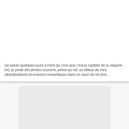
j'ai passé quelques jours à Paris (je crois que c'est la capitale de la véganie
lol); je poste des photos souvenir, prises au vol, au détour de mes
déambulations et errances romantiques.dans un souci de ne plus
encourager le tourisme de masse, je ne mettrai...