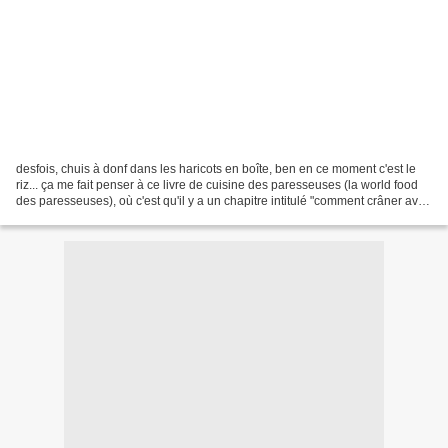
desfois, chuis à donf dans les haricots en boîte, ben en ce moment c'est le
riz... ça me fait penser à ce livre de cuisine des paresseuses (la world food
des paresseuses), où c'est qu'il y a un chapitre intitulé "comment crâner avec
des nouilles et du...