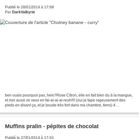
Publié le 28/01/2014 à 17:08
Par
DarkValkyrie
ben ouais pourquoi pas, hein?Rose Citron, elle en fait bien du à la mangue,
et moi aussi ze veux en fai-ai-ai-ai-reuh!!!! (oui je tape rageusement des
pieds en disant ça, et je boude très fort dans ma chambre, tiens) 4
ingrédients fantastiques ici (et...
Muffins pralin - pépites de chocolat
Publié le 27/01/2014 à 17:01