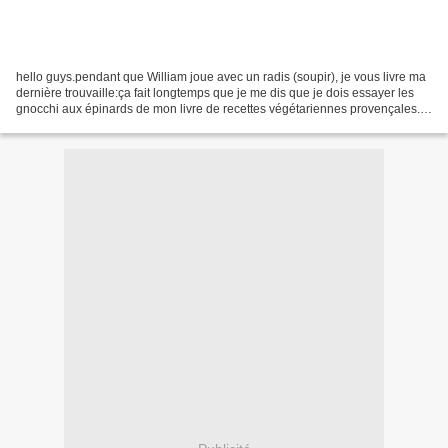
hello guys.pendant que William joue avec un radis (soupir), je vous livre ma
dernière trouvaille:ça fait longtemps que je me dis que je dois essayer les
gnocchi aux épinards de mon livre de recettes végétariennes provençales.je
l'ai un peu modifiée, il...