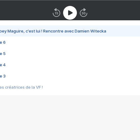
bey Maguire, c'est lui ! Rencontre avec Damien Witecka
e 6
e 5
e 4
e 3
s créatrices de la VF !
e 2
e 1
e Mektoub My Love arrive enfin ! Rencontre avec Shaïn Boumedine et Sal
i : après Toni en famille