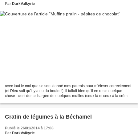
Par
DarkValkyrie
avec tout le mal que se sont donné mes parents pour m'élever correctement
(et Dieu sait qu'il y a eu du boulot!!), il fallait bien qu'il en reste quelque
chose...c'est donc chargée de quelques muffins (ceux là et ceux à la crème
de marron d'avant-hier)...
Gratin de légumes à la Béchamel
Publié le 26/01/2014 à 17:08
Par
DarkValkyrie