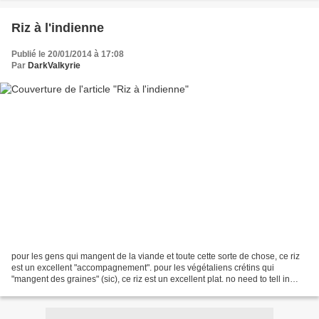
Riz à l'indienne
Publié le 20/01/2014 à 17:08
Par
DarkValkyrie
pour les gens qui mangent de la viande et toute cette sorte de chose, ce riz
est un excellent "accompagnement". pour les végétaliens crétins qui
"mangent des graines" (sic), ce riz est un excellent plat. no need to tell in
which team I play ingrédients...