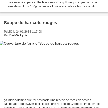
un petit extrait/rappel ici: The Ramones - Baby I love you ingrédients pour 1
dizaine de muffins - 150g de farine - 1 cuillère à café de levure chimik/
bicarbonate de soude...
Soupe de haricots rouges
Publié le 24/01/2014 à 17:08
Par
DarkValkyrie
ça fait longtemps que j'ai pas posté une recette de mes copines les
Desperate Housewives.cette fois ci, une recette de Gabrielle, traditonnelle
mexicaine. on peut la faire au choix avec des haricots rouges ou noirs, secs