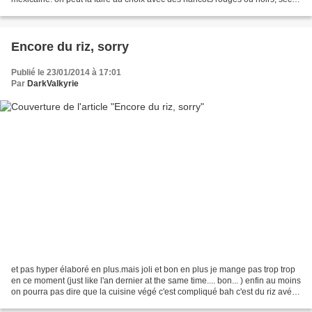
à faire tremper ou en conserve....
Encore du riz, sorry
Publié le 23/01/2014 à 17:01
Par
DarkValkyrie
et pas hyper élaboré en plus.mais joli et bon en plus je mange pas trop trop
en ce moment (just like l'an dernier at the same time.... bon... ) enfin au moins
on pourra pas dire que la cuisine végé c'est compliqué bah c'est du riz avé
des légumes sautés...