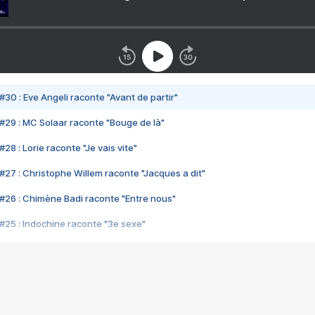
#30 : Eve Angeli raconte "Avant de partir"
#29 : MC Solaar raconte "Bouge de là"
28 : Lorie raconte "Je vais vite"
#27 : Christophe Willem raconte "Jacques a dit"
#26 : Chimène Badi raconte "Entre nous"
#25 : Indochine raconte "3e sexe"
#24 : Zaho raconte "C'est chelou"
#23 : Patrick Bruel raconte "Au café des délices"
#22 : Kyo raconte "Le chemin"