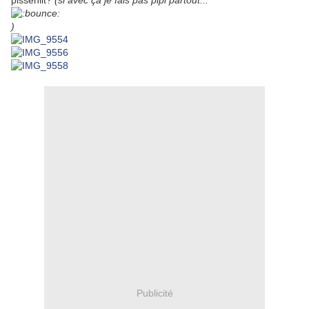
pissenlit?
(si avec ça je fais pas pipi partout...
)
Publicité