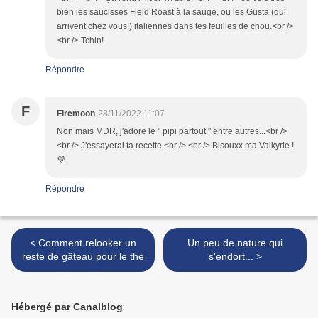
bien les saucisses Field Roast à la sauge, ou les Gusta (qui
arrivent chez vous!) italiennes dans tes feuilles de chou.<br />
<br /> Tchin!
Répondre
F
Firemoon
28/11/2022 11:07
Non mais MDR, j'adore le " pipi partout " entre autres...<br />
<br /> J'essayerai ta recette.<br /> <br /> Bisouxx ma Valkyrie !
💜
Répondre
< Comment relooker un
Un peu de nature qui
reste de gâteau pour le thé
s'endort... >
Hébergé par Canalblog