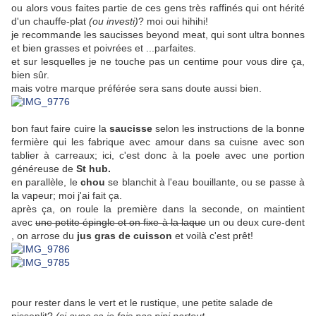
ou alors vous faites partie de ces gens très raffinés qui ont hérité
d'un chauffe-plat
(ou investi)
? moi oui hihihi!
je recommande les saucisses beyond meat, qui sont ultra bonnes
et bien grasses et poivrées et ...parfaites.
et sur lesquelles je ne touche pas un centime pour vous dire ça,
bien sûr.
mais votre marque préférée sera sans doute aussi bien.
bon faut faire cuire la
saucisse
selon les instructions de la bonne
fermière qui les fabrique avec amour dans sa cuisne avec son
tablier à carreaux; ici, c'est donc à la poele avec une portion
généreuse de
St hub.
en parallèle, le
chou
se blanchit à l'eau bouillante, ou se passe à
la vapeur; moi j'ai fait ça.
après ça, on roule la première dans la seconde, on maintient
avec
une petite épingle et on fixe à la laque
un ou deux cure-dent
, on arrose du
jus gras de cuisson
et voilà c'est prêt!
pour rester dans le vert et le rustique, une petite salade de