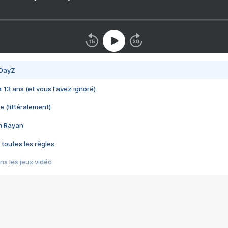
 DayZ
 a 13 ans (et vous l'avez ignoré)
e (littéralement)
im Rayan
 toutes les règles
s les jeux vidéo
us choquant de Rockstar ? - Le scandale BULLY
e plus moche de Steam
du RÊVE tourne au CAUCHEMAR