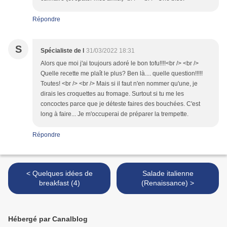
Répondre
S
Spécialiste de l
31/03/2022 18:31
Alors que moi j'ai toujours adoré le bon tofu!!!!<br /> <br />
Quelle recette me plaît le plus? Ben là.... quelle question!!!!!
Toutes! <br /> <br /> Mais si il faut n'en nommer qu'une, je
dirais les croquettes au fromage. Surtout si tu me les
concoctes parce que je déteste faires des bouchées. C'est
long à faire... Je m'occuperai de préparer la trempette.
Répondre
< Quelques idées de
Salade italienne
breakfast (4)
(Renaissance) >
Hébergé par Canalblog