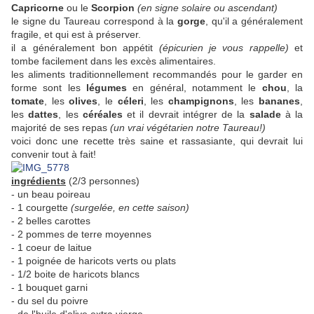
Capricorne
ou le
Scorpion
(en signe solaire ou ascendant)
le signe du Taureau correspond à la
gorge
, qu'il a généralement
fragile, et qui est à préserver.
il a généralement bon appétit
(épicurien je vous rappelle)
et
tombe facilement dans les excès alimentaires.
les aliments traditionnellement recommandés pour le garder en
forme sont les
légumes
en général, notamment le
chou
, la
tomate
, les
olives
, le
céleri
, les
champignons
, les
bananes
,
les
dattes
, les
céréales
et il devrait intégrer de la
salade
à la
majorité de ses repas
(un vrai végétarien notre Taureau!)
voici donc une recette très saine et rassasiante, qui devrait lui
convenir tout à fait!
ingrédients
(2/3 personnes)
- un beau poireau
- 1 courgette
(surgelée, en cette saison)
- 2 belles carottes
- 2 pommes de terre moyennes
- 1 coeur de laitue
- 1 poignée de haricots verts ou plats
- 1/2 boite de haricots blancs
- 1 bouquet garni
- du sel du poivre