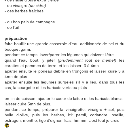
- de l'huile d'olive extra vierge
- du vinaigre
(de cidre)
- des herbes fraîches
- du bon pain de campagne
- de l'ail
préparation
faire bouillir une grande casserole d'eau additionnée de sel et du
bouquet garni.
pendant ce temps, laver/parer les légumes qui doivent l'être.
quand l'eau bout, y jeter
(prudemment tout de même!)
les
carottes et pommes de terre, et les laisser 3 à 4mn.
ajouter ensuite le poireau débité en tronçons et laisser cuire 3 à
4mn de plus.
ajouter ensuite les légumes surgelés s'il y a lieu, dans tous les
cas, la courgette et les haricots verts ou plats.
en fin de cuisson, ajouter le coeur de laitue et les haricots blancs.
laisser cuire 5mn de plus.
pendant ce temps, préparer la vinaigrette: vinaigre + sel, puis
huile d'olive, puis les herbes, ici: persil, coriandre, oseille,
estragon, menthe, tige d'oignon frais, hmmm, c'est tout je crois