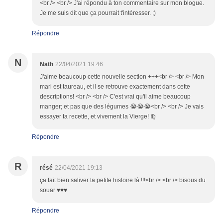
<br /> <br /> J'ai répondu à ton commentaire sur mon blogue.
Je me suis dit que ça pourrait t'intéresser. ;)
Répondre
N
Nath
22/04/2021 19:46
J'aime beaucoup cette nouvelle section +++<br /> <br /> Mon
mari est taureau, et il se retrouve exactement dans cette
descriptions! <br /> <br /> C'est vrai qu'il aime beaucoup
manger; et pas que des légumes 😭😭😭<br /> <br /> Je vais
essayer ta recette, et vivement la Vierge! ♍
Répondre
R
résé
22/04/2021 19:13
ça fait bien saliver ta petite histoire là !!!<br /> <br /> bisous du
souar ♥♥♥
Répondre