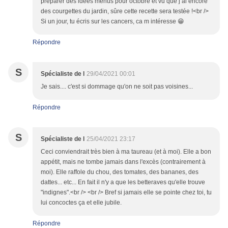
préparer des idées menus pour octobre et vu que j ai encore
des courgettes du jardin, sûre cette recette sera testée !<br />
Si un jour, tu écris sur les cancers, ca m intéresse 😁
Répondre
S
Spécialiste de l
29/04/2021 00:01
Je sais.... c'est si dommage qu'on ne soit pas voisines...
Répondre
S
Spécialiste de l
25/04/2021 23:17
Ceci conviendrait très bien à ma taureau (et à moi). Elle a bon
appétit, mais ne tombe jamais dans l'excès (contrairement à
moi). Elle raffole du chou, des tomates, des bananes, des
dattes... etc... En fait il n'y a que les betteraves qu'elle trouve
"indignes".<br /> <br /> Bref si jamais elle se pointe chez toi, tu
lui concoctes ça et elle jubile.
Répondre