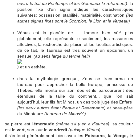
ouvre le bal du Printemps et les Gémeaux le referment)
: la
position fixe d'un signe indique les caractéristiques
suivantes: possession, stabilité, matérialité, obstination
(les
autres signes fixes sont le Scorpion, le Lion et le Verseau)
Vénus est la planète de ... l'amour bien sûr! plus
globalement, elle représente le sentiment, les ressources
affectives, la recherche du plaisir, et les facultés artistiques.
de ce fait, le Taureau est très souvent un épicurien, un
sensuel
(au sens large du terme hein
)
et un esthète.
dans la mythologie grecque, Zeus se transforma en
taureau pour approcher la belle Europe, princesse de
Thèbes. elle monta sur son dos et ils parcoururent des
étendues de la taille du continent... que l'on sait
aujourd'hui. leur fils fut Minos, un des trois juge des Enfers
(les deux autres étant Eaque et Radamante)
et beau-père
du Minotaure
(taureau de Minos^^)
sa pierre est l'
émeraude
(même s'il y en a d'autres)
, sa couleur
est le
vert
, son jour le
vendredi
(puisque Vénus)
il s'entend généralement bien avec les
Poissons
, la
Vierge,
le