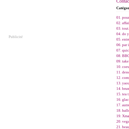
Contact
Catégor
01. pou
02. affa
03. tout
04. do 
Publicité
05. entr
06. par 
07. quic
08. BBQ
09. tak
10. coeu
11. dess
12. comp
13. yao
14. bru
15. tea 
16. glac
17. autr
18. hal
19. Xma
20. veg
21. beau