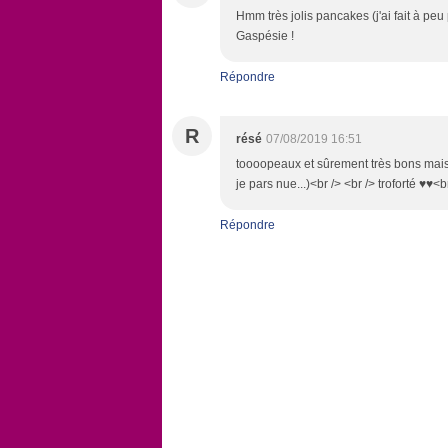
Hmm très jolis pancakes (j'ai fait à pe
Gaspésie !
Répondre
R
résé
07/08/2019 16:51
toooopeaux et sûrement très bons mais 
je pars nue...)<br /> <br /> troforté ♥♥<
Répondre