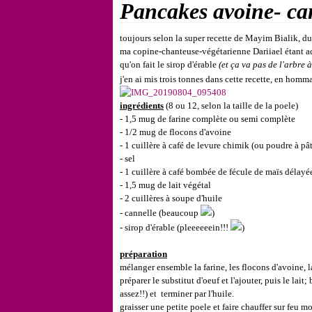
Pancakes avoine- can
toujours selon la super recette de Mayim Bialik, d
ma copine-chanteuse-végétarienne Dariiael étant a
qu'on fait le sirop d'érable
(et ça va pas de l'arbre 
j'en ai mis trois tonnes dans cette recette, en hom
ingrédients
(8 ou 12, selon la taille de la poele)
- 1,5 mug de farine complète ou semi complète
- 1/2 mug de flocons d'avoine
- 1 cuillère à café de levure chimik (ou poudre à pât
- sel
- 1 cuillère à café bombée de fécule de maïs délayée
- 1,5 mug de lait végétal
- 2 cuillères à soupe d'huile
- cannelle (beaucoup
)
- sirop d'érable (pleeeeeein!!!
)
préparation
mélanger ensemble la farine, les flocons d'avoine, la 
préparer le substitut d'oeuf et l'ajouter, puis le lai
assez!!) et terminer par l'huile.
graisser une petite poele et faire chauffer sur feu