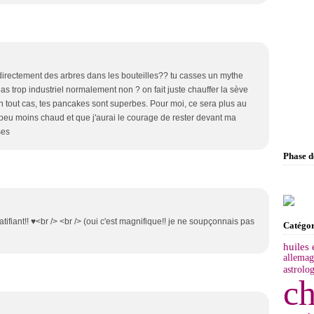
 directement des arbres dans les bouteilles?? tu casses un mythe
as trop industriel normalement non ? on fait juste chauffer la sève
En tout cas, tes pancakes sont superbes. Pour moi, ce sera plus au
un peu moins chaud et que j'aurai le courage de rester devant ma
ses
Phase 
tifiant!! ♥<br /> <br /> (oui c'est magnifique!! je ne soupçonnais pas
Catégor
huiles 
allema
astrolog
ch