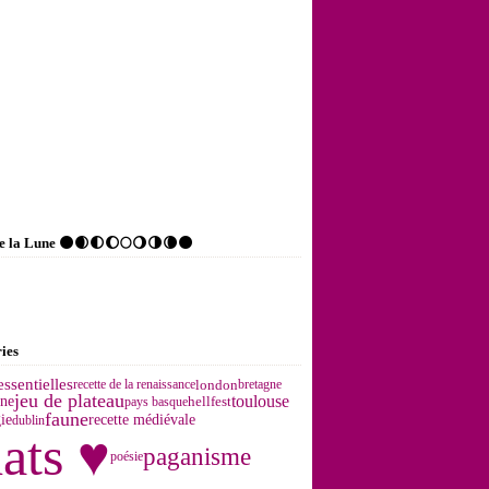
de la Lune 🌑🌒🌓🌔🌕🌖🌗🌘🌑
ies
essentielles
london
recette de la renaissance
bretagne
jeu de plateau
toulouse
gne
hellfest
pays basque
faune
recette médiévale
ie
dublin
ats ♥
paganisme
poésie