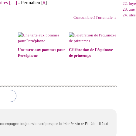
res [
…
]
- Permalien [
#
]
22. foye
23. une 
24. idée
Concombre à l'orientale
Une tarte aux pommes pour
Célébration de l'équinoxe
Perséphone
de printemps
ccompagne toujours les crêpes par ici! <br /> <br /> En fait... il faut