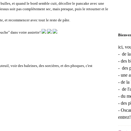
 bulles, et quand le bord semble cuit, décoller le pancake avec une
 dessus soit pas complètement sec, mais presque, puis le retourner et le
tte, et recommencer avec tout le reste de pâte.
ouche" dans votre assiette!
Bienve
ici, vo
- de la
- des b
euil, voir des baleines, des sorcières, et des phoques, c'est
- des p
- une 
- de la
- de l'
- du me
- des p
- Oscar
entrez