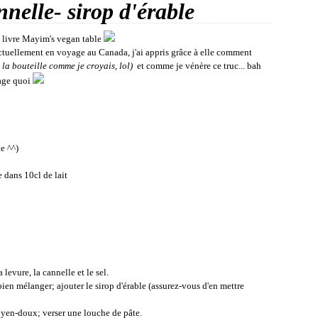
nelle- sirop d'érable
u livre Mayim's vegan table
ctuellement en voyage au Canada, j'ai appris grâce à elle comment
à la bouteille comme je croyais, lol)
et comme je vénère ce truc... bah
mage quoi
e ^^)
 dans 10cl de lait
levure, la cannelle et le sel.
t; bien mélanger; ajouter le sirop d'érable (assurez-vous d'en mettre
 moyen-doux; verser une louche de pâte.