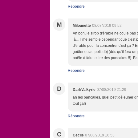
Répondre
M
Milounette
08/08/2019 09:52
Ah bon, le sirop d'érable ne coule pas
là... Il me semble cependant que c'est p
d'érable pour la concentrer c'est ça ? 
goûter qu'au petit déj (dès qu'il fera 
poêle à faire cuire des pancakes !!). Bi
Répondre
D
DarkValkyrie
07/08/2019 21:29
ah les pancakes, quel petit déjeuner gra
tout ça!)
Répondre
C
Cecile
07/08/2019 16:53