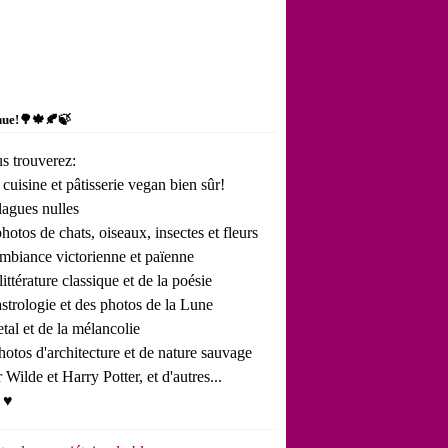
nue!🌳🍁🍂🍃
us trouverez:
 cuisine et pâtisserie vegan bien sûr!
lagues nulles
hotos de chats, oiseaux, insectes et fleurs
ambiance victorienne et païenne
 littérature classique et de la poésie
astrologie et des photos de la Lune
tal et de la mélancolie
hotos d'architecture et de nature sauvage
 Wilde et Harry Potter, et d'autres...
! ♥