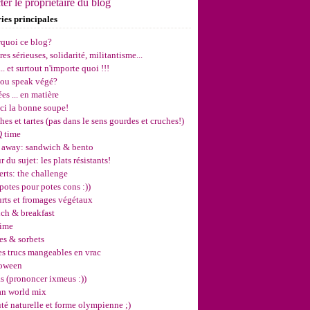
er le propriétaire du blog
ies principales
rquoi ce blog?
ires sérieuses, solidarité, militantisme...
... et surtout n'importe quoi !!!
you speak végé?
ées ... en matière
ici la bonne soupe!
hes et tartes (pas dans le sens gourdes et cruches!)
 time
e away: sandwich & bento
r du sujet: les plats résistants!
erts: the challenge
otes pour potes cons :))
urts et fromages végétaux
nch & breakfast
time
es & sorbets
es trucs mangeables en vrac
loween
s (prononcer ixmeus :))
an world mix
té naturelle et forme olympienne ;)