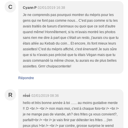
C
Cyann P
02/01/2019 16:38
Je ne comprends pas pourquoi montrer du mépris pour les
gens qui ne font pas comme nous... C'est pas comme si tu les
avais traités de tueurs d'animaux ou quoi que ce soit d'autre
quand même! Honnêtement, si tu m'avais montré les photos
sans rien me dire à part que c'était un resto, j'aurais cru que tu
étais allée au Kebab du coin... Et encore, ils font mieux leurs
assiettes! C'est du mépris affiché, c'est énervant! Je suis sûre
que si tu n'avais pas précisé que tu étais Végan mais que tu
avais commandé la même chose, tu aurais eu de plus belles
assiettes. Grrrr chuipacontente!
Répondre
R
résé
02/01/2019 08:36
hello et très bonne année à toi ....... au moins gustative merde
!! :D <br /> <br /> non mais moi, c'est à chaque fois<br /> <br />
je ne mange pas de viande, ah? des frites ça vous convient?,
parfait!<br /> <br /> je vais finir par détester les frites ... j'en
peux plus !<br /> <br /> par contre, grosse surprise le wend