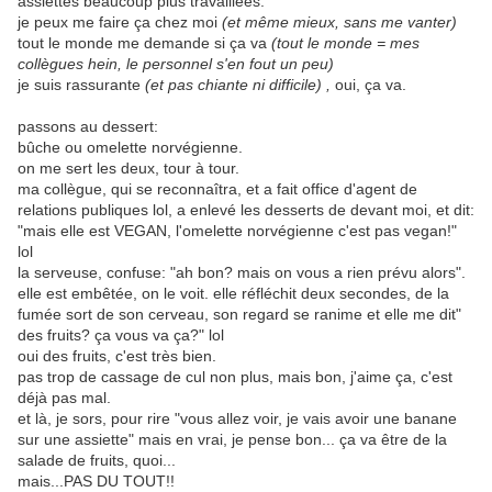
assiettes beaucoup plus travaillées.
je peux me faire ça chez moi
(et même mieux, sans me vanter)
tout le monde me demande si ça va
(tout le monde = mes
collègues hein, le personnel s'en fout un peu)
je suis rassurante
(et pas chiante ni difficile) ,
oui, ça va.
passons au dessert:
bûche ou omelette norvégienne.
on me sert les deux, tour à tour.
ma collègue, qui se reconnaîtra, et a fait office d'agent de
relations publiques lol, a enlevé les desserts de devant moi, et dit:
"mais elle est VEGAN, l'omelette norvégienne c'est pas vegan!"
lol
la serveuse, confuse: "ah bon? mais on vous a rien prévu alors".
elle est embêtée, on le voit. elle réfléchit deux secondes, de la
fumée sort de son cerveau, son regard se ranime et elle me dit"
des fruits? ça vous va ça?" lol
oui des fruits, c'est très bien.
pas trop de cassage de cul non plus, mais bon, j'aime ça, c'est
déjà pas mal.
et là, je sors, pour rire "vous allez voir, je vais avoir une banane
sur une assiette" mais en vrai, je pense bon... ça va être de la
salade de fruits, quoi...
mais...PAS DU TOUT!!