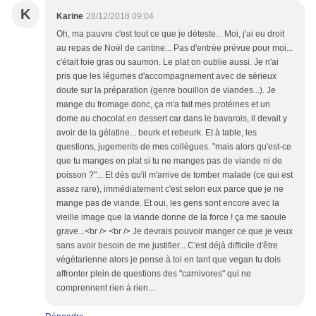
K
Karine
28/12/2018 09:04
Oh, ma pauvre c'est tout ce que je déteste... Moi, j'ai eu droit
au repas de Noël de cantine... Pas d'entrée prévue pour moi...
c'était foie gras ou saumon. Le plat on oublie aussi. Je n'ai
pris que les légumes d'accompagnement avec de sérieux
doute sur la préparation (genre bouillon de viandes...). Je
mange du fromage donc, ça m'a fait mes protéines et un
dome au chocolat en dessert car dans le bavarois, il devait y
avoir de la gélatine... beurk et rebeurk. Et à table, les
questions, jugements de mes collègues. "mais alors qu'est-ce
que tu manges en plat si tu ne manges pas de viande ni de
poisson ?"... Et dès qu'il m'arrive de tomber malade (ce qui est
assez rare), immédiatement c'est selon eux parce que je ne
mange pas de viande. Et oui, les gens sont encore avec la
vieille image que la viande donne de la force ! ça me saoule
grave...<br /> <br /> Je devrais pouvoir manger ce que je veux
sans avoir besoin de me justifier... C'est déjà difficile d'être
végétarienne alors je pense à toi en tant que vegan tu dois
affronter plein de questions des "carnivores" qui ne
comprennent rien à rien...