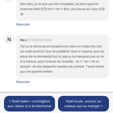
Mon dieu, je ne suis pas très charitable, j'ai bien rigolé en
lisant ton billet 🤣👌<br /> <br /> Bon, des bisous du coup 😘😘
😘
Répondre
N
Nico
27/12/2018 16:54
J'ai eu le même genre d'expérience dans un restau très chic
qui avait annoncé "pas de problème" pour le végane, puis sur
place me re-demandait tout ce que je ne mangeais pas au fur
et à mesure, pour l'enlever de l'assiette. <br /> <br /> Et en
dessert : de très élégantes lamelles de pomme. Y'avait même
pas une pomme entière.
Répondre
< Noël italien: conchiglioni
Noël écolo: encore un
aux cèpes et à la béchamel
cadeau qui se mange! >