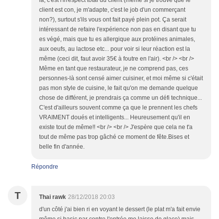
là, c'est l'irrespect total du client (même si je trouve que le
client est con, je m'adapte, c'est le job d'un commerçant
non?), surtout s'ils vous ont fait payé plein pot. Ça serait
intéressant de refaire l'expérience non pas en disant que tu
es végé, mais que tu es allergique aux protéines animales,
aux oeufs, au lactose etc... pour voir si leur réaction est la
même (ceci dit, faut avoir 35€ à foutre en l'air). <br /> <br />
Même en tant que restaurateur, je ne comprend pas, ces
personnes-là sont censé aimer cuisiner, et moi même si c'était
pas mon style de cuisine, le fait qu'on me demande quelque
chose de différent, je prendrais ça comme un défi technique...
C'est d'ailleurs souvent comme ça que le prennent les chefs
VRAIMENT doués et intelligents... Heureusement qu'il en
existe tout de même!! <br /> <br /> J'espère que cela ne t'a
tout de même pas trop gâché ce moment de fête.Bises et
belle fin d'année.
Répondre
T
Thai rawk
28/12/2018 20:03
d'un côté j'ai bien ri en voyant le dessert (le plat m'a fait envie