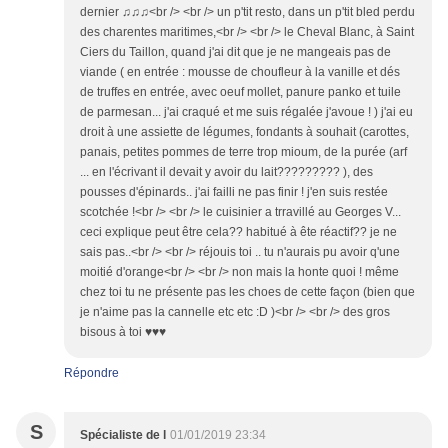
dernier ♫♫♫<br /> <br /> un p'tit resto, dans un p'tit bled perdu
des charentes maritimes,<br /> <br /> le Cheval Blanc, à Saint
Ciers du Taillon, quand j'ai dit que je ne mangeais pas de
viande ( en entrée : mousse de choufleur à la vanille et dés
de truffes en entrée, avec oeuf mollet, panure panko et tuile
de parmesan... j'ai craqué et me suis régalée j'avoue ! ) j'ai eu
droit à une assiette de légumes, fondants à souhait (carottes,
panais, petites pommes de terre trop mioum, de la purée (arf
... en l'écrivant il devait y avoir du lait????????? ), des
pousses d'épinards.. j'ai failli ne pas finir ! j'en suis restée
scotchée !<br /> <br /> le cuisinier a trravillé au Georges V...
ceci explique peut être cela?? habitué à ête réactif?? je ne
sais pas..<br /> <br /> réjouis toi .. tu n'aurais pu avoir q'une
moitié d'orange<br /> <br /> non mais la honte quoi ! même
chez toi tu ne présente pas les choes de cette façon (bien que
je n'aime pas la cannelle etc etc :D )<br /> <br /> des gros
bisous à toi ♥♥♥
Répondre
S
Spécialiste de l
01/01/2019 23:34