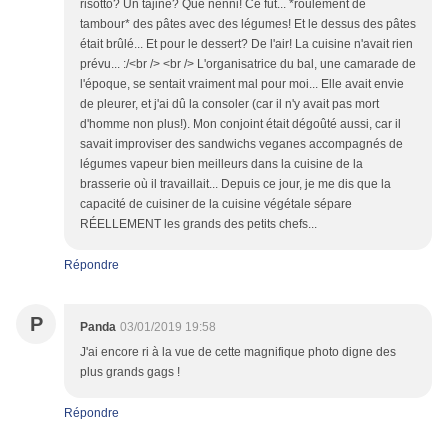
risotto? Un tajine? Que nenni! Ce fut... *roulement de
tambour* des pâtes avec des légumes! Et le dessus des pâtes
était brûlé... Et pour le dessert? De l'air! La cuisine n'avait rien
prévu... :/<br /> <br /> L'organisatrice du bal, une camarade de
l'époque, se sentait vraiment mal pour moi... Elle avait envie
de pleurer, et j'ai dû la consoler (car il n'y avait pas mort
d'homme non plus!). Mon conjoint était dégoûté aussi, car il
savait improviser des sandwichs veganes accompagnés de
légumes vapeur bien meilleurs dans la cuisine de la
brasserie où il travaillait... Depuis ce jour, je me dis que la
capacité de cuisiner de la cuisine végétale sépare
RÉELLEMENT les grands des petits chefs...
Répondre
P
Panda
03/01/2019 19:58
J'ai encore ri à la vue de cette magnifique photo digne des
plus grands gags !
Répondre