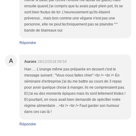
même si basic par contre l'entrée me laisse de glace) mais
ensuite quand j'ai compris que tu avais payé plein pot, ils se
sont bien foutus de toi :( heureusement qu'ils étaient
prévenus... mais bon comme une végane n'est pas une
personne, elle ne peut techniquement pas se plaindre ^^
bande de blaireaux oui
Répondre
A
Aurore
28/12/2018 09:54
Han .... L'orange même pas préparée en dessert c'est le
message suivant : "Vous nous faites chier".<br /> <br /> En
séminaire d'entreprise j'ai du me battre au cours de 3 repas
pour avoir quelque chose à manger, ils ne comprenaient pas.
Et j'ai eu des moments épiques mais ils sont tellement tristes !
Et pourtant, on nous avait bien demandé de spécifier notre
régime alimentaire ...<br /> <br /> Faut garder son humour
dans ces cas là !
Répondre