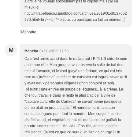
alors je ne voulais absolument pas te copiter mais j'ai eu
mieux lol
http://mirabellenco.canalblog.com/archives/2019/01/30/37062
970.html<br /> <br /> bisous au passage, ça fait un moment ;)
Répondre
M
Mascha
04/01/2019 17:53
Ça m'est arrivé aussi dans le restaurant LE PLUS chic de mon
ancienne ville. Mon groupe avait réservé la salle de bal des
mois à l'avance, et le chef (payé une fortune, ce qui est très
rare au Québec où le métier de cuisinier est ingrat) savait qu'il
y avait deux personnes véganes (mon conjoint et moi).
Résultat : une entrée de soupe de légumes... à la crème. Le
chef qui travaille dans le resto le plus chic de la ville de
"capitale culturelle du Canada" ne savait même pas que la
crème était un produit laitier! Et honnêtement, la soupe
semblait dégueu pour tout le monde... Mon conjoint, ancien
chef lui aussi, et végétarien, m'a dit que la soupe goûtait la
poudre commerciale... Mouais... Ensuite, vient le plat de
résistance. Qu'est-ce que ce sera? Un flan de courge? Un