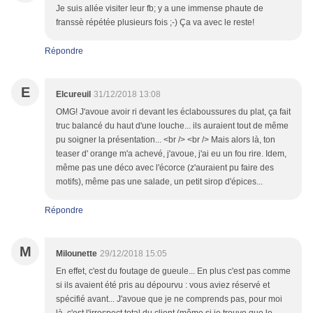
Je suis allée visiter leur fb; y a une immense phaute de
franssè répétée plusieurs fois ;-) Ça va avec le reste!
Répondre
E
Elcureuil
31/12/2018 13:08
OMG! J'avoue avoir ri devant les éclaboussures du plat, ça fait
truc balancé du haut d'une louche... ils auraient tout de même
pu soigner la présentation... <br /> <br /> Mais alors là, ton
teaser d' orange m'a achevé, j'avoue, j'ai eu un fou rire. Idem,
même pas une déco avec l'écorce (z'auraient pu faire des
motifs), même pas une salade, un petit sirop d'épices...
Répondre
M
Milounette
29/12/2018 15:05
En effet, c'est du foutage de gueule... En plus c'est pas comme
si ils avaient été pris au dépourvu : vous aviez réservé et
spécifié avant... J'avoue que je ne comprends pas, pour moi