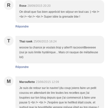
R
Rose
28/09/2015 20:20
On dirait que t'as bien apprécié ton séjour en tout cas :) <br />
<br /> <br /> <br /> Super idée la grenade btw !
Répondre
T
Thai rawk
25/06/2015 16:24
wooow la chance je voulais trop y aller!!! racooonttteeeeee
(oui je suis limite hystérique... Mais cri rauque de métalleuse
lol)
Répondre
M
Marouflette
23/06/2015 12:09
Je suis de retour sur le navire! (du coup jviens faire un petit
coucou en attendant de lire toutes les recettes que j'ai
loupées sur ton blog depuis que j'ai commencé à faire une
pause !) <br /> <br /> J'espère que le hellfest était coule, et
surtout que la boustifaille vegane prévue était au top niveau !