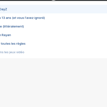
 DayZ
 a 13 ans (et vous l'avez ignoré)
e (littéralement)
im Rayan
 toutes les règles
s les jeux vidéo
us choquant de Rockstar ? - Le scandale BULLY
e plus moche de Steam
du RÊVE tourne au CAUCHEMAR
pendant 8 heures
it… à tort
umiliés par un jeu vidéo