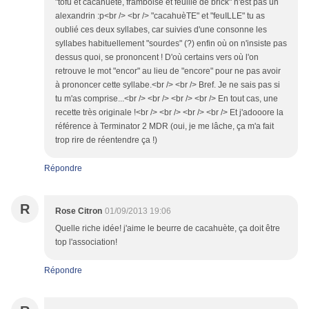
"tofu et cacahuète, framboise et feuille de brick" n'est pas un
alexandrin :p<br /> <br /> "cacahuèTE" et "feuILLE" tu as
oublié ces deux syllabes, car suivies d'une consonne les
syllabes habituellement "sourdes" (?) enfin où on n'insiste pas
dessus quoi, se prononcent ! D'où certains vers où l'on
retrouve le mot "encor" au lieu de "encore" pour ne pas avoir
à prononcer cette syllabe.<br /> <br /> Bref. Je ne sais pas si
tu m'as comprise...<br /> <br /> <br /> <br /> En tout cas, une
recette très originale !<br /> <br /> <br /> <br /> Et j'adooore la
référence à Terminator 2 MDR (oui, je me lâche, ça m'a fait
trop rire de réentendre ça !)
Répondre
R
Rose Citron
01/09/2013 19:06
Quelle riche idée! j'aime le beurre de cacahuète, ça doit être
top l'association!
Répondre