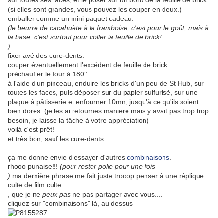
sur toutes ses faces, et le poser sur un bord de la feuille de brick.
(si elles sont grandes, vous pouvez les couper en deux.)
emballer comme un mini paquet cadeau.
(le beurre de cacahuète à la framboise, c'est pour le goût, mais à
la base, c'est surtout pour coller la feuille de brick!
)
fixer avé des cure-dents.
couper éventuellement l'excédent de feuille de brick.
préchauffer le four à 180°.
à l'aide d'un pinceau, enduire les bricks d'un peu de St Hub, sur
toutes les faces, puis déposer sur du papier sulfurisé, sur une
plaque à pâtisserie et enfourner 10mn, jusqu'à ce qu'ils soient
bien dorés. (je les ai retournés manière mais y avait pas trop trop
besoin, je laisse la tâche à votre appréciation)
voilà c'est prêt!
et très bon, sauf les cure-dents.
ça me donne envie d'essayer d'autres
combinaisons
.
rhooo punaise!!!
(pour rester polie pour une fois
)
ma dernière phrase me fait juste trooop penser à une réplique
culte de film culte
, que je ne
peux pas
ne pas partager avec vous....
cliquez sur "combinaisons" là, au dessus