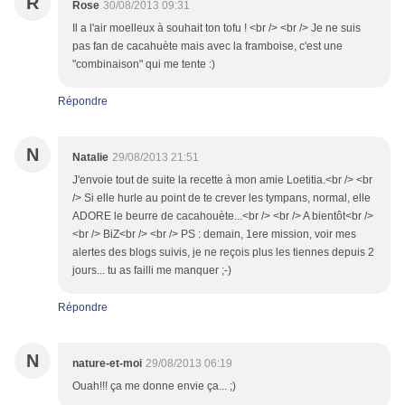
R
Rose
30/08/2013 09:31
Il a l'air moelleux à souhait ton tofu ! <br /> <br /> Je ne suis
pas fan de cacahuète mais avec la framboise, c'est une
"combinaison" qui me tente :)
Répondre
N
Natalie
29/08/2013 21:51
J'envoie tout de suite la recette à mon amie Loetitia.<br /> <br
/> Si elle hurle au point de te crever les tympans, normal, elle
ADORE le beurre de cacahouète...<br /> <br /> A bientôt<br />
<br /> BiZ<br /> <br /> PS : demain, 1ere mission, voir mes
alertes des blogs suivis, je ne reçois plus les tiennes depuis 2
jours... tu as failli me manquer ;-)
Répondre
N
nature-et-moi
29/08/2013 06:19
Ouah!!! ça me donne envie ça... ;)