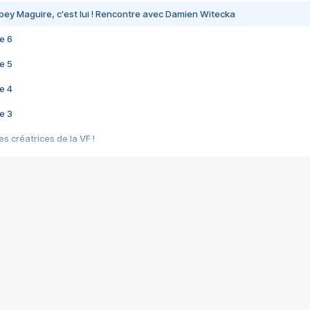
bey Maguire, c'est lui ! Rencontre avec Damien Witecka
e 6
e 5
e 4
e 3
s créatrices de la VF !
e 2
e 1
e Mektoub My Love arrive enfin ! Rencontre avec Shaïn Boumedine et Sal
i : après Toni en famille
elle réalise le bouleversant Dites lui que je l'aime
ais ! Rencontre autour de Vie privée de Rebecca Zlotowski