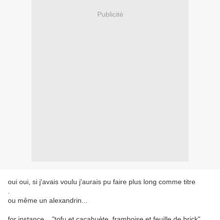
Publicité
oui oui, si j'avais voulu j'aurais pu faire plus long comme titre
.
ou même un alexandrin...
for instance... "tofu et cacahuète, framboise et feuille de brick"