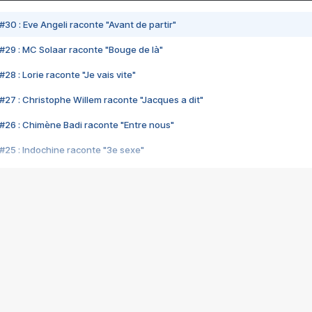
#30 : Eve Angeli raconte "Avant de partir"
#29 : MC Solaar raconte "Bouge de là"
28 : Lorie raconte "Je vais vite"
#27 : Christophe Willem raconte "Jacques a dit"
#26 : Chimène Badi raconte "Entre nous"
#25 : Indochine raconte "3e sexe"
#24 : Zaho raconte "C'est chelou"
#23 : Patrick Bruel raconte "Au café des délices"
#22 : Kyo raconte "Le chemin"
#21 : Nolwenn Leroy raconte "Cassé"
#20 : Patrick Hernandez raconte "Born to be alive"
#19 : Lorie raconte "Près de moi"