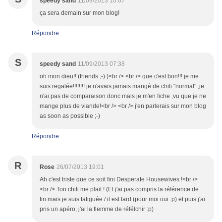
speedy sand
11/09/2013 10:07
ça sera demain sur mon blog!
Répondre
S
speedy sand
11/09/2013 07:38
oh mon dieu!! (friends ;-) )<br /> <br /> que c'est bon!!! je me
suis regalée!!!!!!!! je n'avais jamais mangé de chili "normal" ,je
n'ai pas de comparaison donc mais je m'en fiche ,vu que je ne
mange plus de viande!<br /> <br /> j'en parlerais sur mon blog
as soon as possible ;-)
Répondre
R
Rose
26/07/2013 19:01
Ah c'est triste que ce soit fini Desperate Housewives !<br />
<br /> Ton chili me plait ! (Et j'ai pas compris la référence de
fin mais je suis fatiguée / il est tard (pour moi oui :p) et puis j'ai
pris un apéro, j'ai la flemme de réfélchir :p)