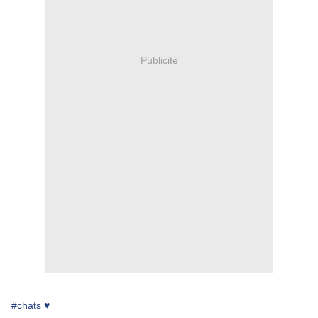
Publicité
#chats ♥