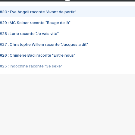
#30 : Eve Angeli raconte "Avant de partir"
#29 : MC Solaar raconte "Bouge de là"
28 : Lorie raconte "Je vais vite"
#27 : Christophe Willem raconte "Jacques a dit"
#26 : Chimène Badi raconte "Entre nous"
#25 : Indochine raconte "3e sexe"
#24 : Zaho raconte "C'est chelou"
#23 : Patrick Bruel raconte "Au café des délices"
#22 : Kyo raconte "Le chemin"
#21 : Nolwenn Leroy raconte "Cassé"
#20 : Patrick Hernandez raconte "Born to be alive"
#19 : Lorie raconte "Près de moi"