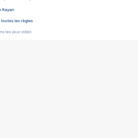
im Rayan
 toutes les règles
s les jeux vidéo
us choquant de Rockstar ? - Le scandale BULLY
e plus moche de Steam
du RÊVE tourne au CAUCHEMAR
pendant 8 heures
it… à tort
umiliés par un jeu vidéo
ire - Final Fantasy 8
ti un empire - Age of Empires
story DOFUS