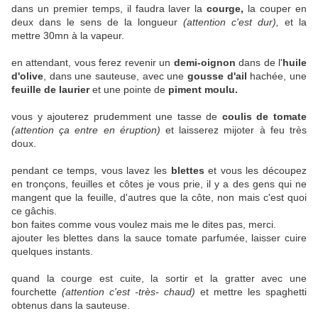
dans un premier temps, il faudra laver la
courge,
la couper en
deux dans le sens de la longueur
(attention c'est dur),
et la
mettre 30mn à la vapeur.
en attendant, vous ferez revenir un
demi-oignon
dans de l'
huile
d'olive
, dans une sauteuse, avec une
gousse d'ail
hachée, une
feuille de laurier
et une pointe de
piment moulu.
vous y ajouterez prudemment une tasse de
coulis de tomate
(attention ça entre en éruption)
et laisserez mijoter à feu très
doux.
pendant ce temps, vous lavez les
blettes
et vous les découpez
en tronçons, feuilles et côtes je vous prie, il y a des gens qui ne
mangent que la feuille, d'autres que la côte, non mais c'est quoi
ce gâchis.
bon faites comme vous voulez mais me le dites pas, merci.
ajouter les blettes dans la sauce tomate parfumée, laisser cuire
quelques instants.
quand la courge est cuite, la sortir et la gratter avec une
fourchette
(attention c'est -très- chaud)
et mettre les spaghetti
obtenus dans la sauteuse.